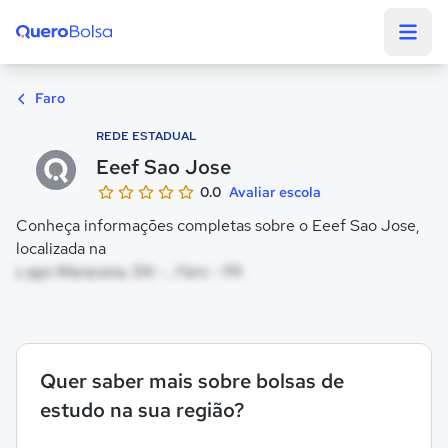
Quero Bolsa
Faro
REDE ESTADUAL
Eeef Sao Jose
0.0
Avaliar escola
Conheça informações completas sobre o Eeef Sao Jose,
localizada na
Lago Maracana, SN - , Faro - PA
Quer saber mais sobre bolsas de
estudo na sua região?