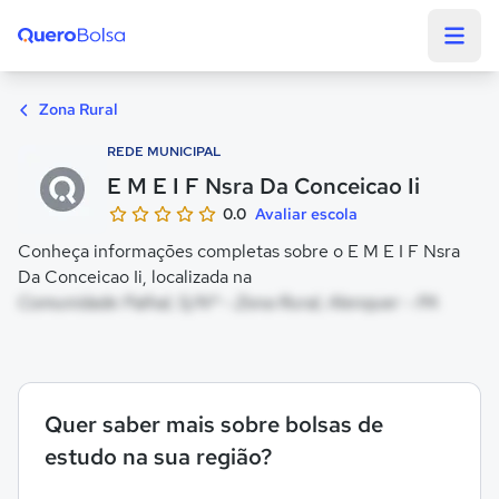
Quero Bolsa
Zona Rural
REDE MUNICIPAL
E M E I F Nsra Da Conceicao Ii
0.0
Avaliar escola
Conheça informações completas sobre o E M E I F Nsra
Da Conceicao Ii, localizada na
Comunidade Palhal, S/Nº - Zona Rural, Alenquer - PA
Quer saber mais sobre bolsas de
estudo na sua região?