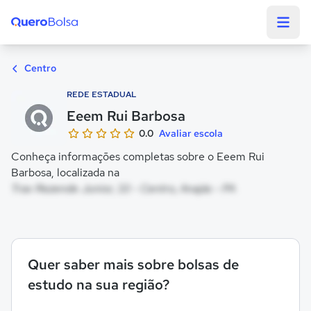
Quero Bolsa
Centro
REDE ESTADUAL
Eeem Rui Barbosa
0.0
Avaliar escola
Conheça informações completas sobre o Eeem Rui
Barbosa, localizada na
Trav Rezende Junior, 33 - Centro, Anajás - PA
Quer saber mais sobre bolsas de
estudo na sua região?