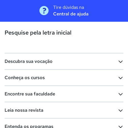
Tire dúvidas na
Central de ajuda
Pesquise pela letra inicial
Descubra sua vocação
Conheça os cursos
Teste vocacional
Lista de profissões
Encontre sua faculdade
Salários na sua região
Lista de cursos
Cursos de graduação
Leia nossa revista
Cursos de pós-graduação
Cursos livres
Lista de faculdades
Faculdades na sua cidade
Entenda os programas
Cursos técnicos
Cursos a distância (EaD)