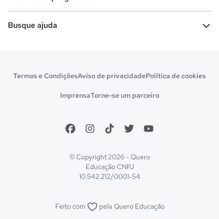
Comunidade Quero
Vestibular e Enem
Dicas e curiosidades
Escolas
Cursos gratuitos
Busque ajuda
Profissões
Pós-graduação
Notas de corte
Enem
Idiomas
Cursos técnicos
Manual do Enem
Sisu
Sobre o Quero Bolsa
Primeiros passos
Termos e Condições
Aviso de privacidade
Política de cookies
Escolas
Prouni
Fies
Reembolso e cancelamento
Financeiro e regras
Imprensa
Torne-se um parceiro
Pronatec
Sisutec
Atendimento e suporte
Matrícula e validação
Encceja
Vs Mais Estudo/Neora
Educa Brasil
© Copyright 2026 - Quero
Educação
CNPJ
10.542.212/0001-54
Feito com
pela
Quero Educação