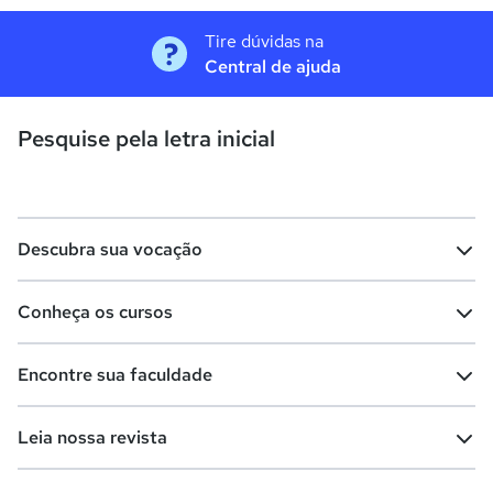
Tire dúvidas na
Central de ajuda
Pesquise pela letra inicial
Descubra sua vocação
Conheça os cursos
Teste vocacional
Lista de profissões
Encontre sua faculdade
Salários na sua região
Lista de cursos
Cursos de graduação
Leia nossa revista
Cursos de pós-graduação
Cursos livres
Lista de faculdades
Faculdades na sua cidade