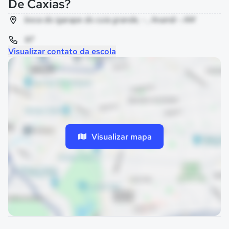
De Caxias?
boca do igarape do cuia grande, - , Anamã - AM
97
Visualizar contato da escola
Visualizar mapa