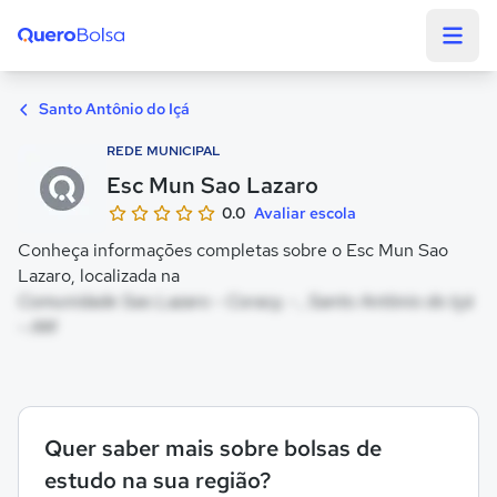
Quero Bolsa
Santo Antônio do Içá
REDE MUNICIPAL
Esc Mun Sao Lazaro
0.0
Avaliar escola
Conheça informações completas sobre o Esc Mun Sao
Lazaro, localizada na
Comunidade Sao Lazaro - Coracy, - , Santo Antônio do Içá
- AM
Quer saber mais sobre bolsas de
estudo na sua região?