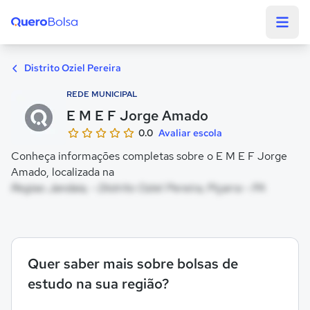
Quero Bolsa
Distrito Oziel Pereira
REDE MUNICIPAL
E M E F Jorge Amado
0.0
Avaliar escola
Conheça informações completas sobre o E M E F Jorge
Amado, localizada na
Regiao Jandaia, - Distrito Oziel Pereira, Piçarra - PA
Quer saber mais sobre bolsas de
estudo na sua região?