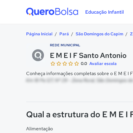
Educação Infantil
Quero Bolsa
Página Inicial
/
Pará
/
São Domingos do Capim
/
Z
REDE MUNICIPAL
E M E I F Santo Antonio
0.0
Avaliar escola
Conheça informações completas sobre o E M E I F 
Km 18 Pa 127, Nº 29 - Zona Rural, São Domingos d
Qual a estrutura do E M E I
Alimentação