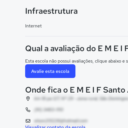
Infraestrutura
Internet
Qual a avaliação do E M E I
Esta escola não possui avaliações, clique abaixo e s
Avalie esta escola
Onde fica o E M E I F Santo
km 18 pa 127, Nº 29 - zona rural, São Domingo
(91) 3483-1110
elson201226@hotmail.com
Visualizar contato da escola