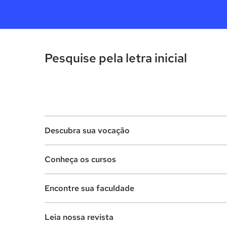
Pesquise pela letra inicial
Descubra sua vocação
Conheça os cursos
Teste vocacional
Encontre sua faculdade
Lista de profissões
Lista de cursos
Salários na sua região
Leia nossa revista
Cursos de graduação