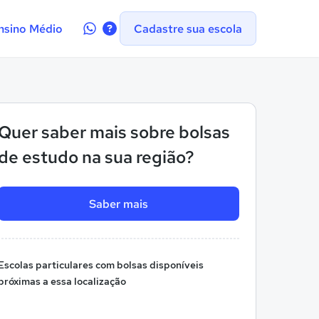
Contate-
nsino Médio
Cadastre sua escola
nos
no
WhatsApp
Quer saber mais sobre bolsas
de estudo na sua região?
Saber mais
Escolas particulares com bolsas disponíveis
próximas a essa localização