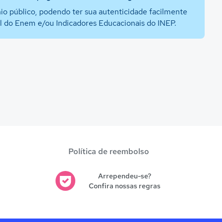
io público, podendo ter sua autenticidade facilmente
al do Enem e/ou Indicadores Educacionais do INEP.
Política de reembolso
Arrependeu-se?
Confira nossas regras