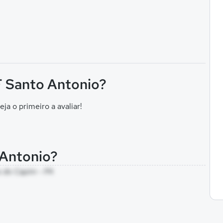
 F Santo Antonio?
eja o primeiro a avaliar!
 Antonio?
s do Capim - PA