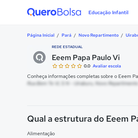
Educação Infantil
Quero Bolsa
Página Inicial
/
Pará
/
Novo Repartimento
/
Uirab
REDE ESTADUAL
Eeem Papa Paulo Vi
0.0
Avaliar escola
Conheça informações completas sobre o Eeem Papa
Rua Bem Te Vi, S N - Uiraburu, Novo Repartimento
Qual a estrutura do Eeem P
Alimentação