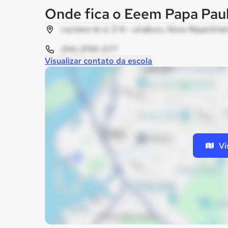
Onde fica o Eeem Papa Paul
rua bem te vi, S N - uiraburu, Novo Repartime
(94) 3758-1277
Visualizar contato da escola
Vi