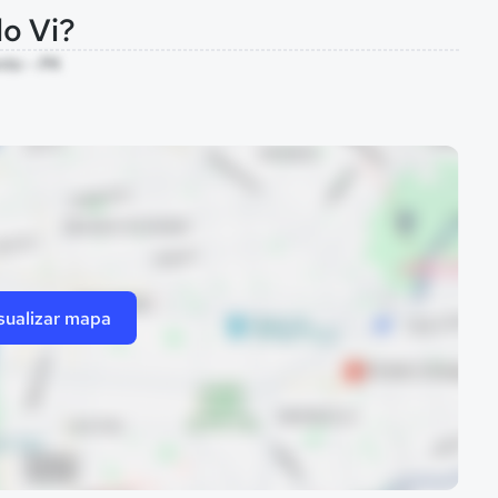
o Vi?
nto - PA
sualizar mapa