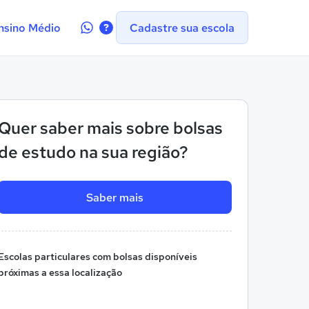
Contate-
nsino Médio
Cadastre sua escola
nos
no
WhatsApp
Quer saber mais sobre bolsas
de estudo na sua região?
Saber mais
Escolas particulares com bolsas disponíveis
próximas a essa localização