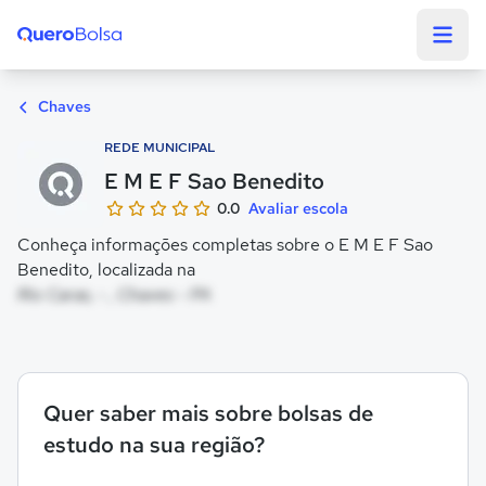
Quero Bolsa
Chaves
REDE MUNICIPAL
E M E F Sao Benedito
0.0
Avaliar escola
Conheça informações completas sobre o E M E F Sao
Benedito, localizada na
Rio Caras, - , Chaves - PA
Quer saber mais sobre bolsas de
estudo na sua região?