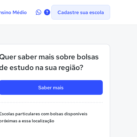
Contate-
nsino Médio
Cadastre sua escola
nos
no
WhatsApp
Quer saber mais sobre bolsas
de estudo na sua região?
Saber mais
Escolas particulares com bolsas disponíveis
próximas a essa localização