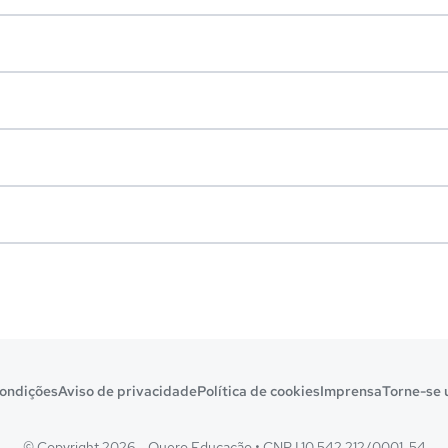
ondições
Aviso de privacidade
Política de cookies
Imprensa
Torne-se 
© Copyright 2026 - Quero Educação
•
CNPJ 10.542.212/0001-54