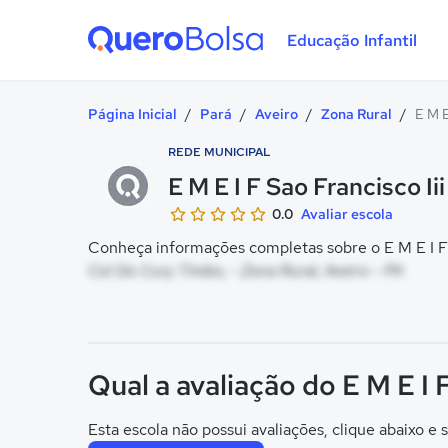
Educação Infantil
Quero Bolsa
Página Inicial
/
Pará
/
Aveiro
/
Zona Rural
/
E M E
REDE MUNICIPAL
E M E I F Sao Francisco Iii
0.0
Avaliar escola
Conheça informações completas sobre o E M E I F S
Col Do Cury Timbo, - Zona Rural, Aveiro - PA
Qual a avaliação do E M E I 
Esta escola não possui avaliações, clique abaixo e s