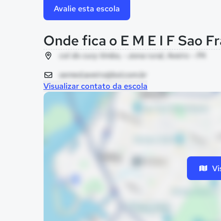
Avalie esta escola
Onde fica o E M E I F Sao Fr
col do cury timbo, - zona rural, Aveiro - PA
semed.aveiro@bol.com.br
Visualizar contato da escola
Vi