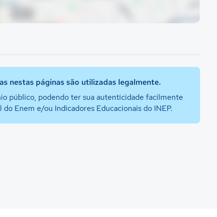
s nestas páginas são utilizadas legalmente.
io público, podendo ter sua autenticidade facilmente
al do Enem e/ou Indicadores Educacionais do INEP.