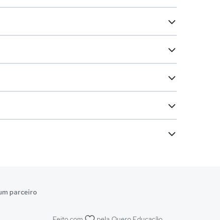
um parceiro
Feito com
pela
Quero Educação