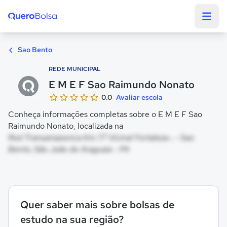
Quero Bolsa
Sao Bento
REDE MUNICIPAL
E M E F Sao Raimundo Nonato
0.0
Avaliar escola
Conheça informações completas sobre o E M E F Sao
Raimundo Nonato, localizada na
Rod Transamazonica Km 77 Vicinal Fortaleza-, - Sao
Bento, São João do Araguaia - PA
Quer saber mais sobre bolsas de
estudo na sua região?