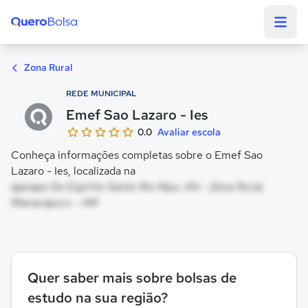
Quero Bolsa
Zona Rural
REDE MUNICIPAL
Emef Sao Lazaro - Ies
0.0
Avaliar escola
Conheça informações completas sobre o Emef Sao
Lazaro - Ies, localizada na
Igarape Do Espirito Santo Rio Mpu, SN - Zona Rural,
Manacapuru - AM
Quer saber mais sobre bolsas de
estudo na sua região?