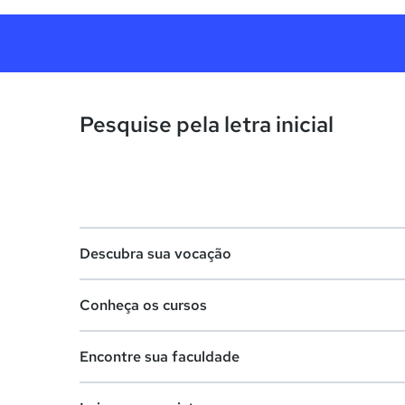
Pesquise pela letra inicial
Descubra sua vocação
Conheça os cursos
Teste vocacional
Encontre sua faculdade
Lista de profissões
Lista de cursos
Salários na sua região