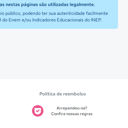
s nestas páginas são utilizadas legalmente.
io público, podendo ter sua autenticidade facilmente
al do Enem e/ou Indicadores Educacionais do INEP.
Política de reembolso
Arrependeu-se?
Confira nossas regras