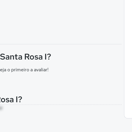
 Santa Rosa I?
eja o primeiro a avaliar!
osa I?
AM