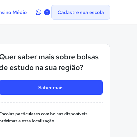
Contate-
nsino Médio
Cadastre sua escola
nos
no
WhatsApp
Quer saber mais sobre bolsas
de estudo na sua região?
Saber mais
Escolas particulares com bolsas disponíveis
próximas a essa localização