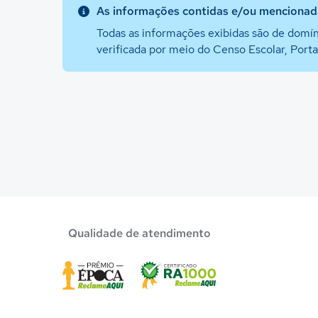
As informações contidas e/ou mencionada
Todas as informações exibidas são de domín
verificada por meio do Censo Escolar, Port
Qualidade de atendimento