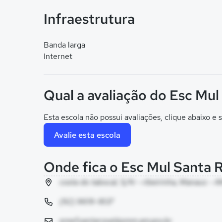
Infraestrutura
Banda larga
Internet
Qual a avaliação do Esc Mul
Esta escola não possui avaliações, clique abaixo e s
Avalie esta escola
Onde fica o Esc Mul Santa R
costa do tabocal, S/N - ribeirinha, Manaus - 
(92) 9619-1837
emef.santarosai@pmm.am.gov.br