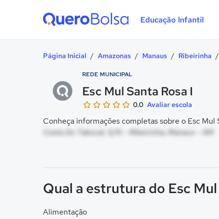
Educação Infantil
Quero Bolsa
Página Inicial
/
Amazonas
/
Manaus
/
Ribeirinha
/
REDE MUNICIPAL
Esc Mul Santa Rosa I
0.0
Avaliar escola
Conheça informações completas sobre o Esc Mul Sa
Costa Do Tabocal, S/N - Ribeirinha, Manaus - AM
Qual a estrutura do Esc Mul
Alimentação