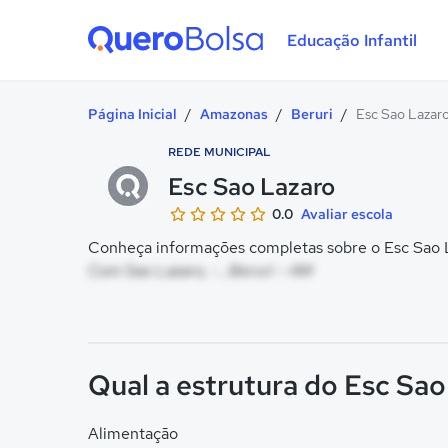
Educação Infantil
Quero Bolsa
Página Inicial
/
Amazonas
/
Beruri
/
Esc Sao Lazar
REDE MUNICIPAL
Esc Sao Lazaro
0.0
Avaliar escola
Conheça informações completas sobre o Esc Sao La
Com Sao Lazaro, - , Beruri - AM
Qual a estrutura do Esc Sa
Alimentação