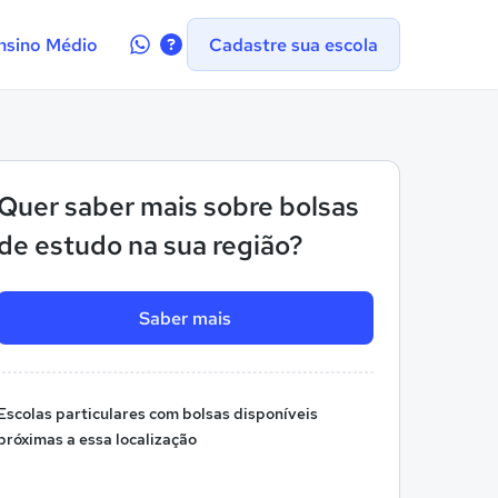
Contate-
nsino Médio
Cadastre sua escola
nos
no
WhatsApp
Quer saber mais sobre bolsas
de estudo na sua região?
Saber mais
Escolas particulares com bolsas disponíveis
próximas a essa localização