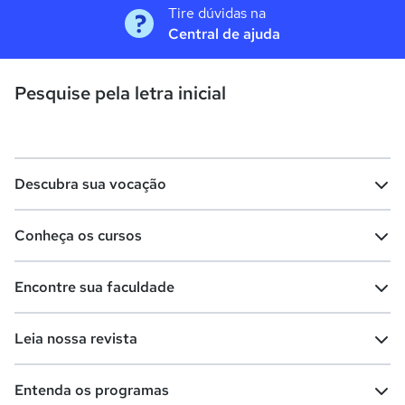
Tire dúvidas na
Central de ajuda
Pesquise pela letra inicial
Descubra sua vocação
Conheça os cursos
Teste vocacional
Lista de profissões
Encontre sua faculdade
Salários na sua região
Lista de cursos
Cursos de graduação
Leia nossa revista
Cursos de pós-graduação
Cursos livres
Lista de faculdades
Faculdades na sua cidade
Entenda os programas
Cursos técnicos
Cursos a distância (EaD)
Comunidade Quero