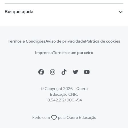
Vestibular e Enem
Dicas e curiosidades
Escolas
Cursos gratuitos
Busque ajuda
Profissões
Pós-graduação
Notas de corte
Enem
Idiomas
Cursos técnicos
Manual do Enem
Sisu
Sobre o Quero Bolsa
Primeiros passos
Termos e Condições
Aviso de privacidade
Política de cookies
Escolas
Prouni
Fies
Reembolso e cancelamento
Financeiro e regras
Imprensa
Torne-se um parceiro
Pronatec
Sisutec
Atendimento e suporte
Matrícula e validação
Encceja
Vs Mais Estudo/Neora
Educa Brasil
© Copyright 2026 - Quero
Educação
CNPJ
10.542.212/0001-54
Feito com
pela
Quero Educação