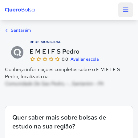
Quero Bolsa
Santarém
REDE MUNICIPAL
E M E I F S Pedro
0.0
Avaliar escola
Conheça informações completas sobre o E M E I F S
Pedro, localizada na
Comunidade De Sao Pedro, - , Santarém - PA
Quer saber mais sobre bolsas de
estudo na sua região?