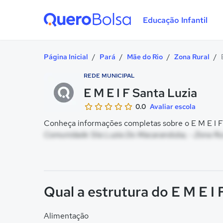
Educação Infantil
Quero Bolsa
Página Inicial
/
Pará
/
Mãe do Rio
/
Zona Rural
/
REDE MUNICIPAL
E M E I F Santa Luzia
0.0
Avaliar escola
Conheça informações completas sobre o E M E I F 
Comunidade Sta Luzia Do Macaranduba, - Zona Rur
Qual a estrutura do E M E I 
Alimentação