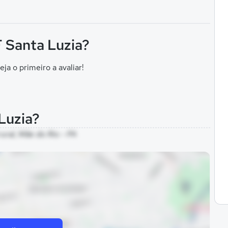
F Santa Luzia?
eja o primeiro a avaliar!
 Luzia?
ural, Mãe do Rio - PA