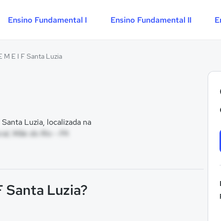
Ensino Fundamental I
Ensino Fundamental II
E
E M E I F Santa Luzia
Santa Luzia, localizada na
al, Mãe do Rio - PA
F Santa Luzia?