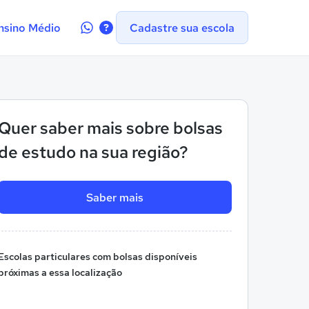
Contate-
nsino Médio
Cadastre sua escola
nos
no
WhatsApp
Quer saber mais sobre bolsas
de estudo na sua região?
Saber mais
Escolas particulares com bolsas disponíveis
próximas a essa localização