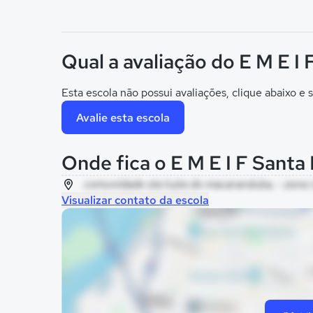
Qual a avaliação do E M E I 
Esta escola não possui avaliações, clique abaixo e s
Avalie esta escola
Onde fica o E M E I F Santa
comunidade sta luzia do macaranduba, - zona r
Visualizar contato da escola