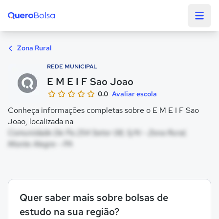
Quero Bolsa
Zona Rural
REDE MUNICIPAL
E M E I F Sao Joao
0.0
Avaliar escola
Conheça informações completas sobre o E M E I F Sao
Joao, localizada na
Comunidade De Pa 254 Setor 08, S/N - Zona Rural,
Monte Alegre - PA
Quer saber mais sobre bolsas de
estudo na sua região?