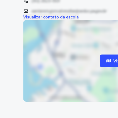
(93) 3523-1501
santarem.goncalvesdias@seduc.pa.gov.br
Visualizar contato da escola
Vi