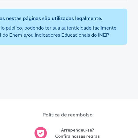
s nestas páginas são utilizadas legalmente.
io público, podendo ter sua autenticidade facilmente
al do Enem e/ou Indicadores Educacionais do INEP.
Política de reembolso
Arrependeu-se?
Confira nossas regras