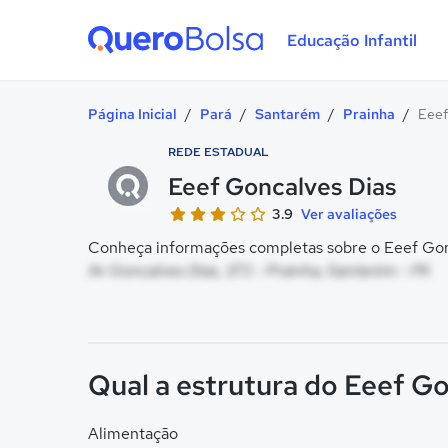
Educação Infantil
Quero Bolsa
Página Inicial
/
Pará
/
Santarém
/
Prainha
/
Eeef
REDE ESTADUAL
Eeef Goncalves Dias
3.9
Ver avaliações
Conheça informações completas sobre o Eeef Gonc
Av Goncalves Dias, 373 - Prainha, Santarém - PA
Qual a estrutura do Eeef G
Alimentação