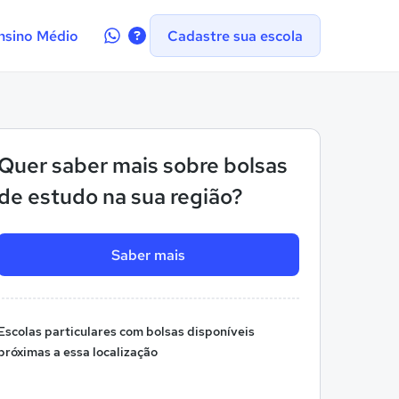
Contate-
nsino Médio
Cadastre sua escola
nos
no
WhatsApp
Quer saber mais sobre bolsas
de estudo na sua região?
Saber mais
Escolas particulares com bolsas disponíveis
próximas a essa localização