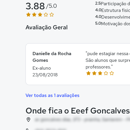
3.88
2.5
Participação 
/5.0
4.0
Estrutura físi
4.0
Desenvolvime
5.0
Motivação do
Avaliação Geral
Danielle da Rocha
"pude estagiar nessa
Gomes
São alunos que surpr
professores."
Ex-aluno
23/08/2018
Ver todas as 1 avaliações
Onde fica o Eeef Goncalves
av goncalves dias, 373 - prainha, Santarém - P