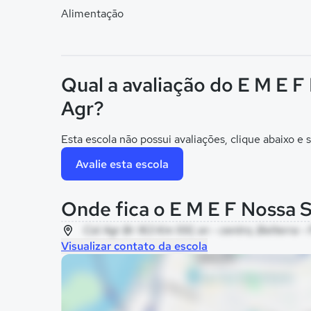
Alimentação
Qual a avaliação do E M E F
Agr?
Esta escola não possui avaliações, clique abaixo e s
Avalie esta escola
Onde fica o E M E F Nossa 
Col Agr Br 163 Km 100, sn - centro, Belterra -
Visualizar contato da escola