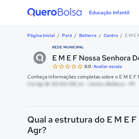
Educação Infantil
Quero Bolsa
Página Inicial
/
Pará
/
Belterra
/
Centro
/
E M E 
REDE MUNICIPAL
E M E F Nossa Senhora De
0.0
Avaliar escola
Conheça informações completas sobre o E M E F N
Col Agr Br 163 Km 100, sn - Centro, Belterra - PA
Qual a estrutura do E M E 
Agr?