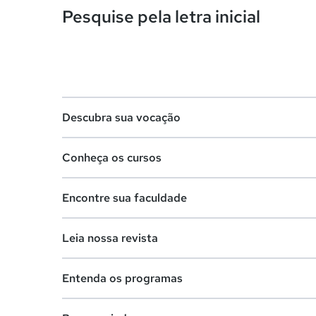
Pesquise pela letra inicial
Descubra sua vocação
Conheça os cursos
Teste vocacional
Encontre sua faculdade
Lista de profissões
Lista de cursos
Salários na sua região
Leia nossa revista
Cursos de graduação
Lista de faculdades
Cursos de pós-graduação
Entenda os programas
Faculdades na sua cidade
Vestibular e Enem
Cursos livres
Comunidade Quero