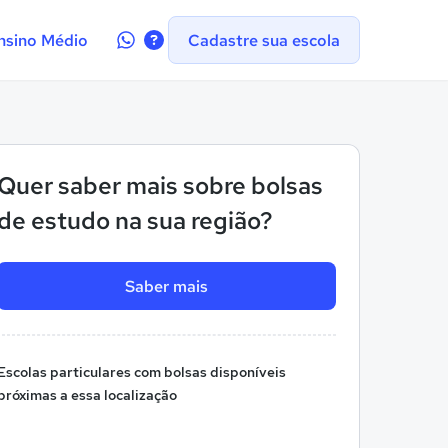
Contate-
nsino Médio
Cadastre sua escola
nos
no
WhatsApp
Quer saber mais sobre bolsas
de estudo na sua região?
Saber mais
Escolas particulares com bolsas disponíveis
próximas a essa localização