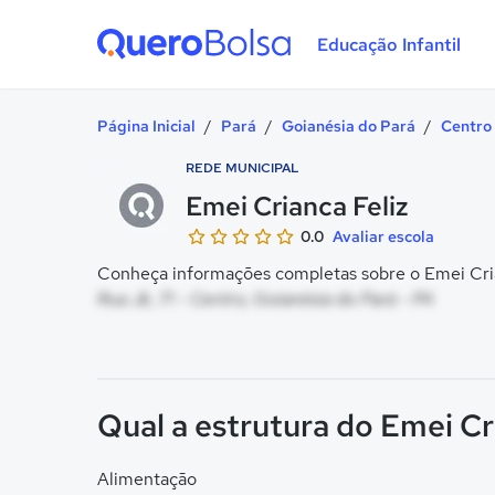
Educação Infantil
Quero Bolsa
Página Inicial
/
Pará
/
Goianésia do Pará
/
Centro
REDE MUNICIPAL
Emei Crianca Feliz
0.0
Avaliar escola
Conheça informações completas sobre o Emei Crian
Rua Jk, 71 - Centro, Goianésia do Pará - PA
Qual a estrutura do Emei Cr
Alimentação