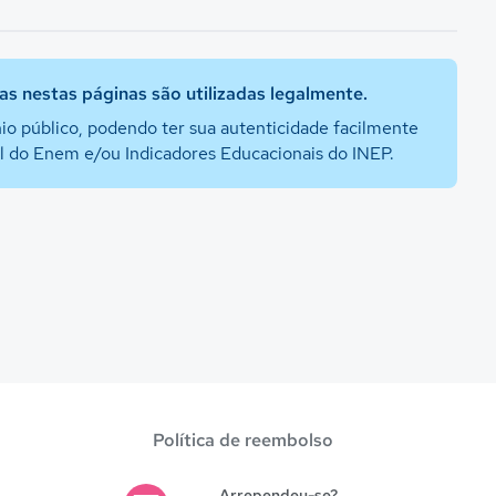
s nestas páginas são utilizadas legalmente.
io público, podendo ter sua autenticidade facilmente
al do Enem e/ou Indicadores Educacionais do INEP.
Política de reembolso
Arrependeu-se?