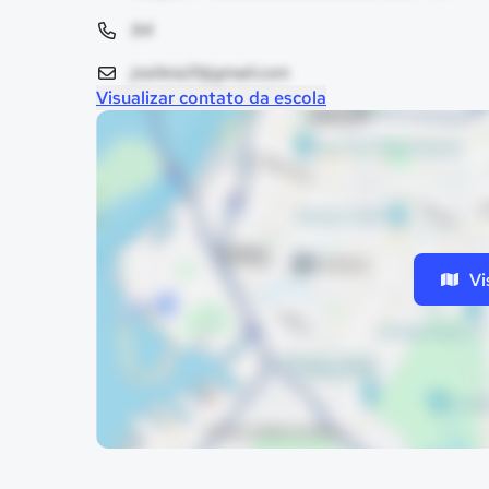
94
josileia31@gmail.com
Visualizar contato da escola
Vi