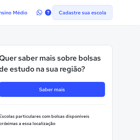
Contate-
nsino Médio
Cadastre sua escola
nos
no
WhatsApp
Quer saber mais sobre bolsas
de estudo na sua região?
Saber mais
Escolas particulares com bolsas disponíveis
próximas a essa localização