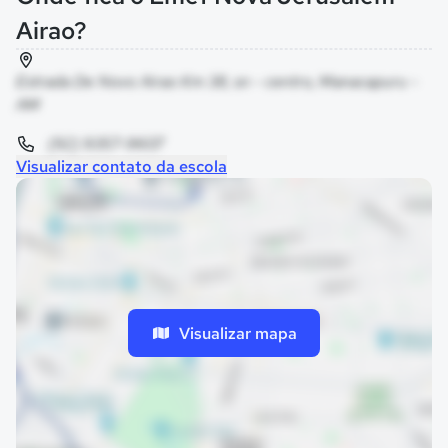
Airao?
Estrada De Novo Airao Km 38, sn - centro, Manacapuru -
AM
(92) 9357-9607
Visualizar contato da escola
Visualizar mapa