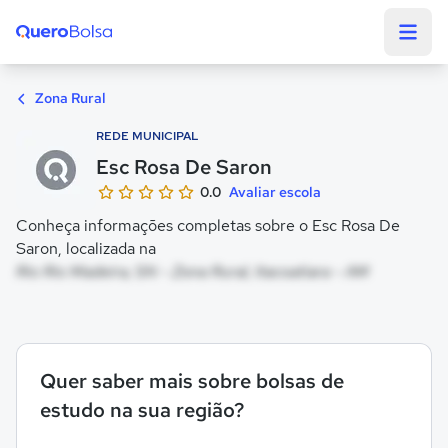
Quero Bolsa
Zona Rural
REDE MUNICIPAL
Esc Rosa De Saron
0.0
Avaliar escola
Conheça informações completas sobre o Esc Rosa De
Saron, localizada na
Rio Rio Madeira, SN - Zona Rural, Itacoatiara - AM
Quer saber mais sobre bolsas de
estudo na sua região?