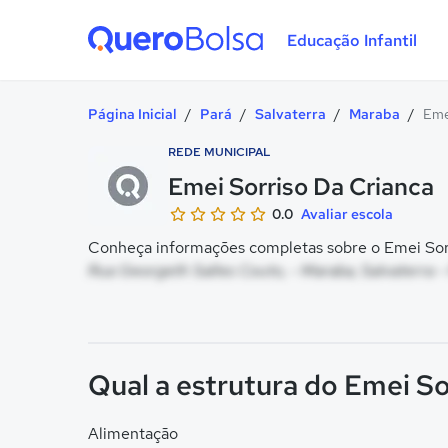
Educação Infantil
Quero Bolsa
Página Inicial
/
Pará
/
Salvaterra
/
Maraba
/
Eme
REDE MUNICIPAL
Emei Sorriso Da Crianca
0.0
Avaliar escola
Conheça informações completas sobre o Emei Sorri
Rua Georgeth Salles Couto, - Maraba, Salvaterra -
Qual a estrutura do Emei So
Alimentação