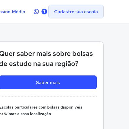
Contate-
nsino Médio
Cadastre sua escola
nos
no
WhatsApp
Quer saber mais sobre bolsas
de estudo na sua região?
Saber mais
Escolas particulares com bolsas disponíveis
próximas a essa localização