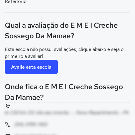
Refeitório
Qual a avaliação do E M E I Creche
Sossego Da Mamae?
Esta escola não possui avaliações, clique abaixo e seja o
primeiro a avaliar!
Avalie esta escola
Onde fica o E M E I Creche Sossego
Da Mamae?
br 230 km 212 vila sao vicente, - , Novo Repartimento - PA
(94) 3785-1160