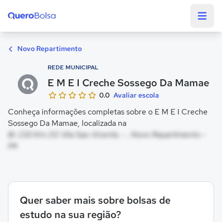
Quero Bolsa
Novo Repartimento
REDE MUNICIPAL
E M E I Creche Sossego Da Mamae
0.0
Avaliar escola
Conheça informações completas sobre o E M E I Creche
Sossego Da Mamae, localizada na
Br 230 Km 212 Vila Sao Vicente, - , Novo Repartimento -
PA
Quer saber mais sobre bolsas de
estudo na sua região?