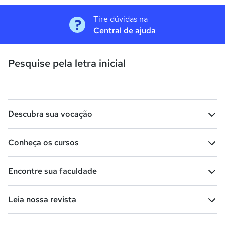
Tire dúvidas na
Central de ajuda
Pesquise pela letra inicial
Descubra sua vocação
Conheça os cursos
Teste vocacional
Lista de profissões
Encontre sua faculdade
Salários na sua região
Lista de cursos
Cursos de graduação
Leia nossa revista
Cursos de pós-graduação
Cursos livres
Lista de faculdades
Faculdades na sua cidade