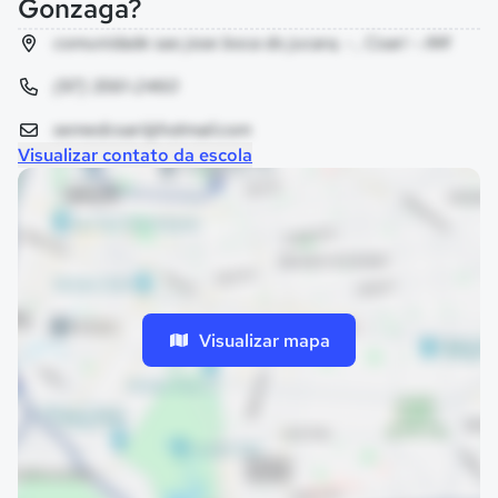
Gonzaga?
comunidade sao jose boca do jucara, - , Coari - AM
(97) 3561-2460
semedcoari@hotmail.com
Visualizar contato da escola
Visualizar mapa