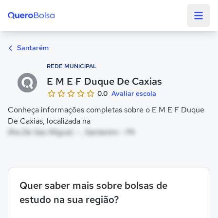
Quero Bolsa
Santarém
REDE MUNICIPAL
E M E F Duque De Caxias
0.0
Avaliar escola
Conheça informações completas sobre o E M E F Duque
De Caxias, localizada na
Ilha De Sao Miguel, - , Santarém - PA
Quer saber mais sobre bolsas de
estudo na sua região?