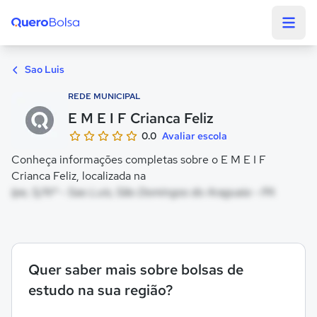
Quero Bolsa
Sao Luis
REDE MUNICIPAL
E M E I F Crianca Feliz
0.0
Avaliar escola
Conheça informações completas sobre o E M E I F
Crianca Feliz, localizada na
Ipe, S/Nº - Sao Luis, São Domingos do Araguaia - PA
Quer saber mais sobre bolsas de
estudo na sua região?