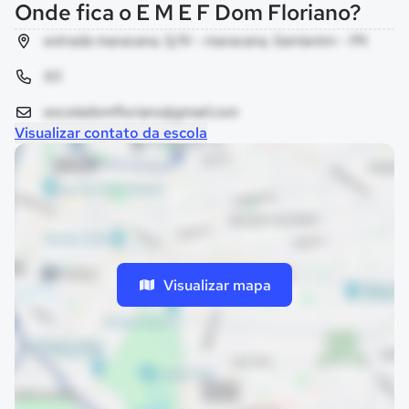
Onde fica o E M E F Dom Floriano?
estrada maracana, S/N - maracana, Santarém - PA
93
escoladomfloriano@gmail.com
Visualizar contato da escola
Visualizar mapa