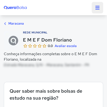
Quero Bolsa
Maracana
REDE MUNICIPAL
E M E F Dom Floriano
0.0
Avaliar escola
Conheça informações completas sobre o E M E F Dom
Floriano, localizada na
Estrada Maracana, S/N - Maracana, Santarém - PA
Quer saber mais sobre bolsas de
estudo na sua região?