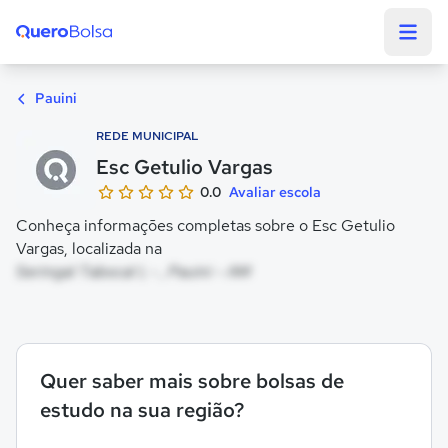
Quero Bolsa
Pauini
REDE MUNICIPAL
Esc Getulio Vargas
0.0
Avaliar escola
Conheça informações completas sobre o Esc Getulio
Vargas, localizada na
Seringal Tabocal I, - , Pauini - AM
Quer saber mais sobre bolsas de
estudo na sua região?