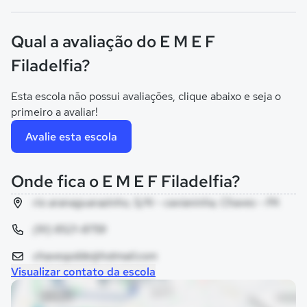
Qual a avaliação do E M E F
Filadelfia?
Esta escola não possui avaliações, clique abaixo e seja o
primeiro a avaliar!
Avalie esta escola
Onde fica o E M E F Filadelfia?
rio aranaguarazinho, S/N - cavianinha, Chaves - PA
(91) 8521-8759
chavespdde@hotmail.com
Visualizar contato da escola