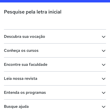
Pesquise pela letra inicial
Descubra sua vocação
Conheça os cursos
Teste vocacional
Lista de profissões
Encontre sua faculdade
Salários na sua região
Lista de cursos
Cursos de graduação
Leia nossa revista
Cursos de pós-graduação
Cursos livres
Lista de faculdades
Faculdades na sua cidade
Entenda os programas
Cursos técnicos
Cursos a distância (EaD)
Comunidade Quero
Vestibular e Enem
Dicas e curiosidades
Escolas
Cursos gratuitos
Busque ajuda
Profissões
Pós-graduação