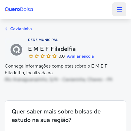
Quero Bolsa
Cavianinha
REDE MUNICIPAL
E M E F Filadelfia
0.0
Avaliar escola
Conheça informações completas sobre o E M E F
Filadelfia, localizada na
Rio Aranaguarazinho, S/N - Cavianinha, Chaves - PA
Quer saber mais sobre bolsas de
estudo na sua região?