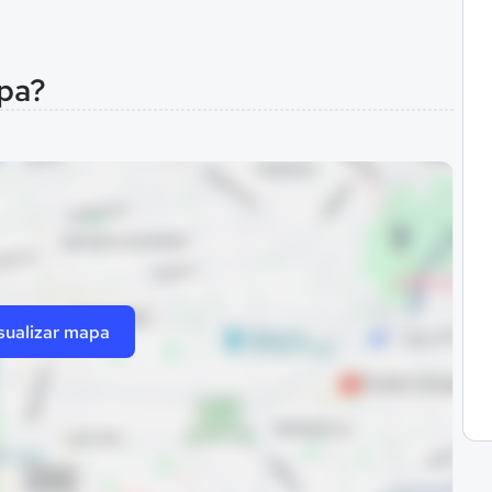
pa?
sualizar mapa