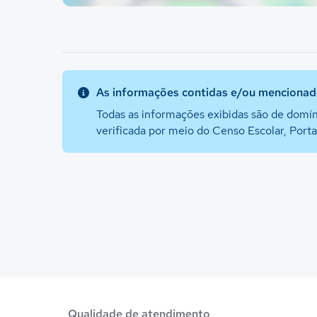
As informações contidas e/ou mencionada
Todas as informações exibidas são de domín
verificada por meio do Censo Escolar, Port
Qualidade de atendimento