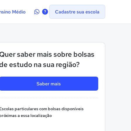
Contate-
nsino Médio
Cadastre sua escola
nos
no
WhatsApp
Quer saber mais sobre bolsas
de estudo na sua região?
Saber mais
Escolas particulares com bolsas disponíveis
próximas a essa localização