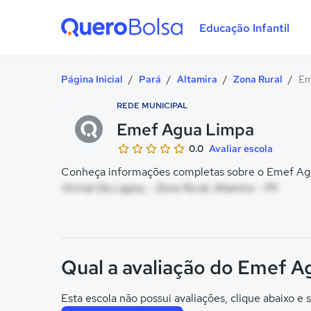
Educação Infantil
Quero Bolsa
Página Inicial
/
Pará
/
Altamira
/
Zona Rural
/
Em
REDE MUNICIPAL
Emef Agua Limpa
0.0
Avaliar escola
Conheça informações completas sobre o Emef Agu
Vicinal Da Lagoa, - Zona Rural, Altamira - PA
Qual a avaliação do Emef 
Esta escola não possui avaliações, clique abaixo e s