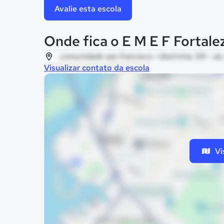
Avalie esta escola
Onde fica o E M E F Fortale
comunidade sao francisco- ribeirinha, SN - sb,
Visualizar contato da escola
Vi