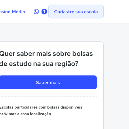
Contate-
nsino Médio
Cadastre sua escola
nos
no
WhatsApp
Quer saber mais sobre bolsas
de estudo na sua região?
Saber mais
Escolas particulares com bolsas disponíveis
próximas a essa localização