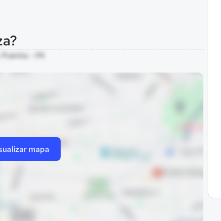
za?
 Prainha - PA
sualizar mapa