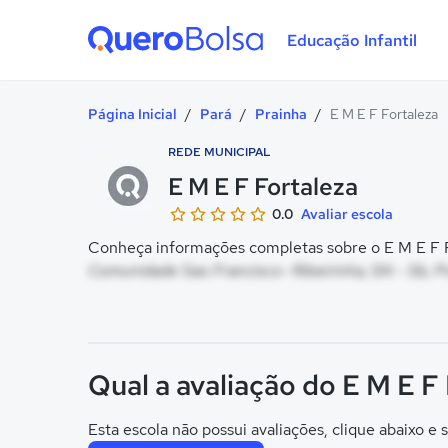
Educação Infantil
Quero Bolsa
Página Inicial
/
Pará
/
Prainha
/
E M E F Fortaleza
REDE MUNICIPAL
E M E F Fortaleza
0.0
Avaliar escola
Conheça informações completas sobre o E M E F Fo
Comunidade Sao Francisco- Ribeirinha, SN - Sb, P
Qual a avaliação do E M E F
Esta escola não possui avaliações, clique abaixo e s