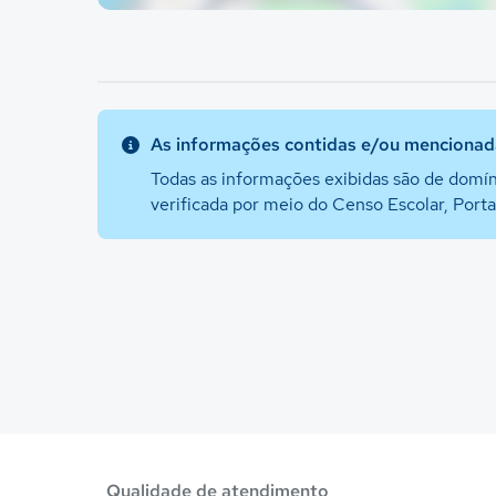
As informações contidas e/ou mencionada
Todas as informações exibidas são de domín
verificada por meio do Censo Escolar, Port
Qualidade de atendimento