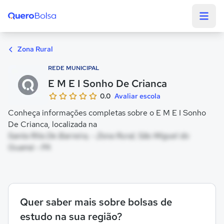
Quero Bolsa
Zona Rural
REDE MUNICIPAL
E M E I Sonho De Crianca
0.0
Avaliar escola
Conheça informações completas sobre o E M E I Sonho
De Crianca, localizada na
Santa Rita De Barreira, - Zona Rural, São Miguel do
Guamá - PA
Quer saber mais sobre bolsas de
estudo na sua região?