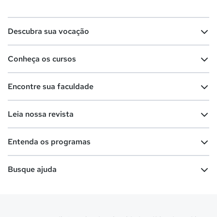
Descubra sua vocação
Conheça os cursos
Teste vocacional
Lista de profissões
Encontre sua faculdade
Salários na sua região
Lista de cursos
Cursos de graduação
Leia nossa revista
Cursos de pós-graduação
Cursos livres
Lista de faculdades
Faculdades na sua cidade
Entenda os programas
Cursos técnicos
Cursos a distância (EaD)
Comunidade Quero
Vestibular e Enem
Dicas e curiosidades
Escolas
Cursos gratuitos
Busque ajuda
Profissões
Pós-graduação
Notas de corte
Enem
Idiomas
Cursos técnicos
Manual do Enem
Sisu
Sobre o Quero Bolsa
Primeiros passos