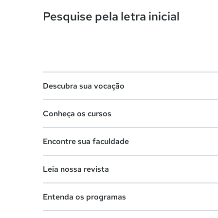
Pesquise pela letra inicial
Descubra sua vocação
Conheça os cursos
Teste vocacional
Encontre sua faculdade
Lista de profissões
Lista de cursos
Salários na sua região
Leia nossa revista
Cursos de graduação
Lista de faculdades
Cursos de pós-graduação
Entenda os programas
Faculdades na sua cidade
Vestibular e Enem
Cursos livres