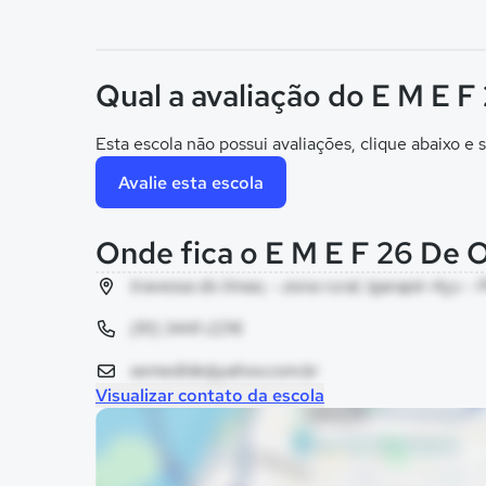
Qual a avaliação do E M E 
Esta escola não possui avaliações, clique abaixo e s
Avalie esta escola
Onde fica o E M E F 26 De 
travessa do limao, - zona rural, Igarapé-Açu - 
(91) 3441-2216
semedide@yahoo.com.br
Visualizar contato da escola