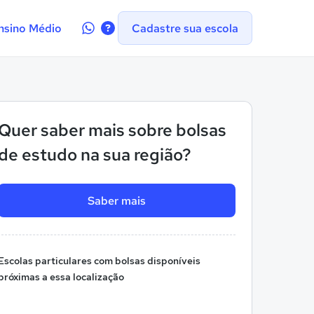
Contate-
nsino Médio
Cadastre sua escola
nos
no
WhatsApp
Quer saber mais sobre bolsas
de estudo na sua região?
Saber mais
Escolas particulares com bolsas disponíveis
próximas a essa localização