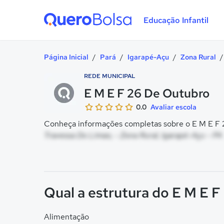
Educação Infantil
Quero Bolsa
Página Inicial
/
Pará
/
Igarapé-Açu
/
Zona Rural
/
REDE MUNICIPAL
E M E F 26 De Outubro
0.0
Avaliar escola
Conheça informações completas sobre o E M E F 2
Travessa Do Limao, - Zona Rural, Igarapé-Açu - PA
Qual a estrutura do E M E 
Alimentação