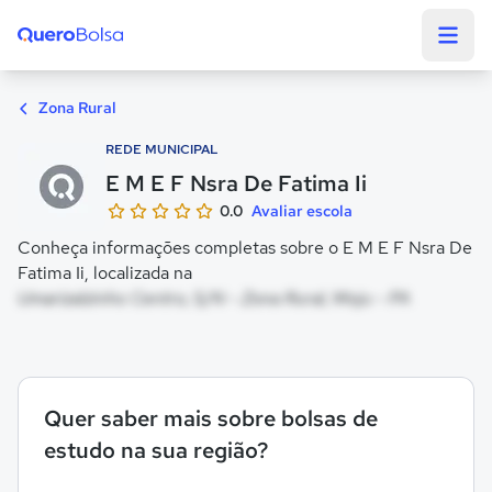
Quero Bolsa
Zona Rural
REDE MUNICIPAL
E M E F Nsra De Fatima Ii
0.0
Avaliar escola
Conheça informações completas sobre o E M E F Nsra De
Fatima Ii, localizada na
Umarizalzinho Centro, S/N - Zona Rural, Moju - PA
Quer saber mais sobre bolsas de
estudo na sua região?