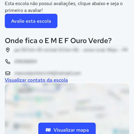
Esta escola não possui avaliações, clique abaixo e seja o
primeiro a avaliar!
Avalie esta escola
Onde fica o E M E F Ouro Verde?
pa 150 km 45 vicinal 03 km 06, - zona rural, Moju - PA
91808884
manoelpinheiro14@hotmail.com
Visualizar contato da escola
Visualizar mapa