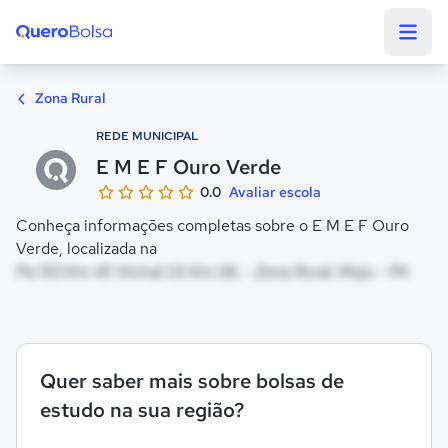
Quero Bolsa
Zona Rural
REDE MUNICIPAL
E M E F Ouro Verde
0.0
Avaliar escola
Conheça informações completas sobre o E M E F Ouro
Verde, localizada na
Pa 150 Km 45 Vicinal 03 Km 06, - Zona Rural, Moju - PA
Quer saber mais sobre bolsas de
estudo na sua região?