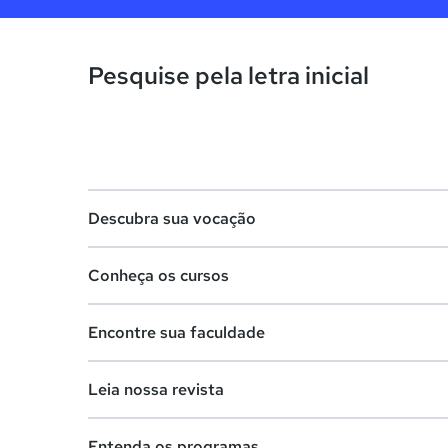
Pesquise pela letra inicial
Descubra sua vocação
Conheça os cursos
Teste vocacional
Encontre sua faculdade
Lista de profissões
Lista de cursos
Salários na sua região
Leia nossa revista
Cursos de graduação
Lista de faculdades
Cursos de pós-graduação
Entenda os programas