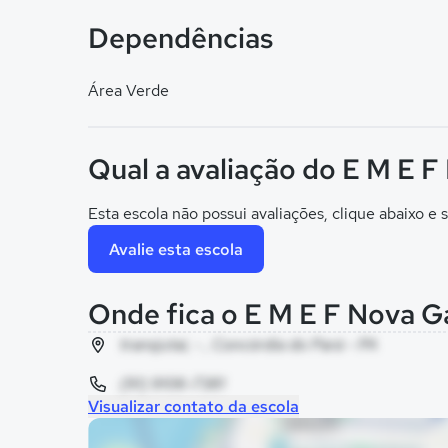
Dependências
Área Verde
Qual a avaliação do E M E F
Esta escola não possui avaliações, clique abaixo e s
Avalie esta escola
Onde fica o E M E F Nova Ga
transjutai, - , Concórdia do Pará - PA
(91) 9106-7381
Visualizar contato da escola