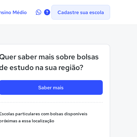
Contate-
nsino Médio
Cadastre sua escola
nos
no
WhatsApp
Quer saber mais sobre bolsas
de estudo na sua região?
Saber mais
Escolas particulares com bolsas disponíveis
próximas a essa localização