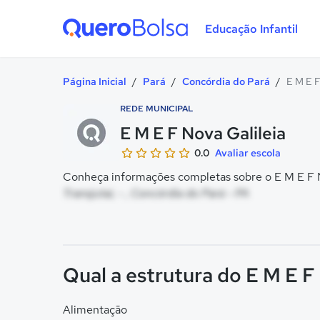
Educação Infantil
Quero Bolsa
Página Inicial
/
Pará
/
Concórdia do Pará
/
E M E F
REDE MUNICIPAL
E M E F Nova Galileia
0.0
Avaliar escola
Conheça informações completas sobre o E M E F No
Transjutai, - , Concórdia do Pará - PA
Qual a estrutura do E M E F
Alimentação