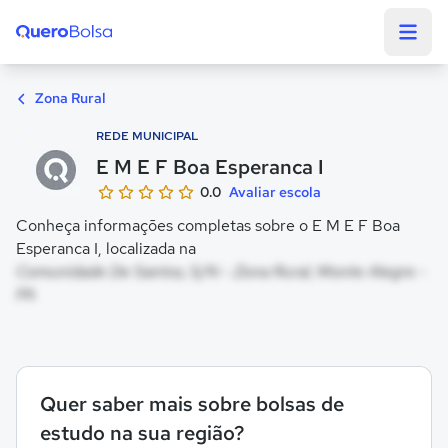
Quero Bolsa
Zona Rural
REDE MUNICIPAL
E M E F Boa Esperanca I
0.0
Avaliar escola
Conheça informações completas sobre o E M E F Boa
Esperanca I, localizada na
Comunidade De Santos, S/N - Zona Rural, Monte Alegre -
PA
Quer saber mais sobre bolsas de
estudo na sua região?