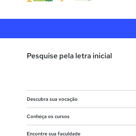
Pesquise pela letra inicial
Descubra sua vocação
Conheça os cursos
Teste vocacional
Encontre sua faculdade
Lista de profissões