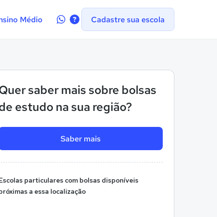
Contate-
nsino Médio
Cadastre sua escola
nos
no
WhatsApp
Quer saber mais sobre bolsas
de estudo na sua região?
Saber mais
Escolas particulares com bolsas disponíveis
próximas a essa localização