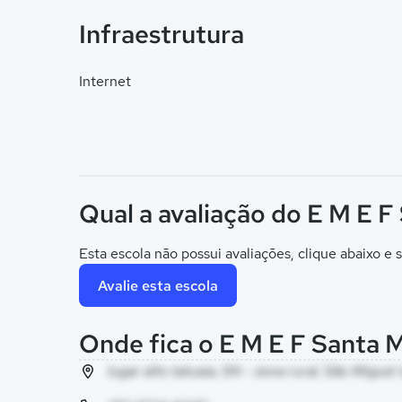
Infraestrutura
Internet
Qual a avaliação do E M E F
Esta escola não possui avaliações, clique abaixo e s
Avalie esta escola
Onde fica o E M E F Santa 
lugar alto tatuaia, SN - zona rural, São Migue