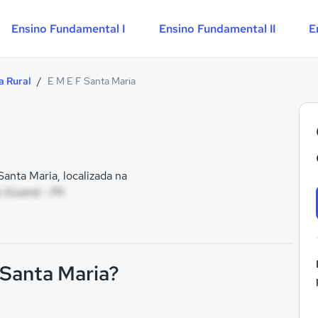
Ensino Fundamental I
Ensino Fundamental II
E
a Rural
/
E M E F Santa Maria
nta Maria, localizada na
do Guamá - PA
 Santa Maria?