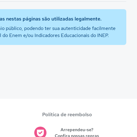
s nestas páginas são utilizadas legalmente.
io público, podendo ter sua autenticidade facilmente
al do Enem e/ou Indicadores Educacionais do INEP.
Política de reembolso
Arrependeu-se?
Confira nossas regras