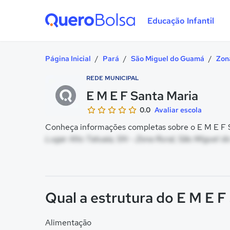
Educação Infantil
Quero Bolsa
Página Inicial
/
Pará
/
São Miguel do Guamá
/
Zon
REDE MUNICIPAL
E M E F Santa Maria
0.0
Avaliar escola
Conheça informações completas sobre o E M E F Sa
Lugar Alto Tatuaia, SN - Zona Rural, São Miguel 
Qual a estrutura do E M E F
Alimentação