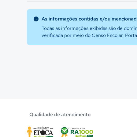
As informações contidas e/ou mencionada
Todas as informações exibidas são de domín
verificada por meio do Censo Escolar, Port
Qualidade de atendimento