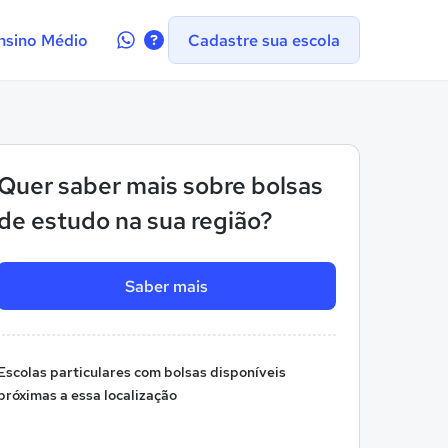
Contate-
nsino Médio
Cadastre sua escola
nos
no
WhatsApp
Quer saber mais sobre bolsas
de estudo na sua região?
Saber mais
Escolas particulares com bolsas disponíveis
próximas a essa localização