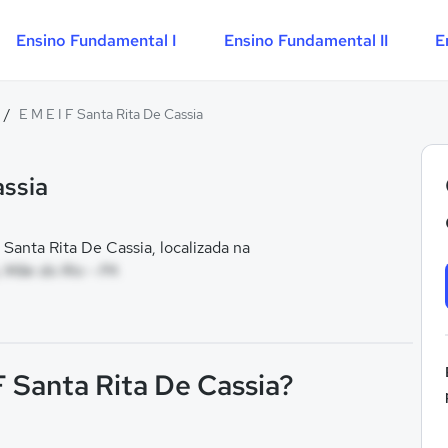
Ensino Fundamental I
Ensino Fundamental II
E
/
E M E I F Santa Rita De Cassia
assia
Santa Rita De Cassia, localizada na
, Mãe do Rio - PA
F Santa Rita De Cassia?