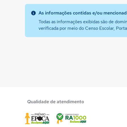
As informações contidas e/ou mencionada
Todas as informações exibidas são de domín
verificada por meio do Censo Escolar, Port
Qualidade de atendimento