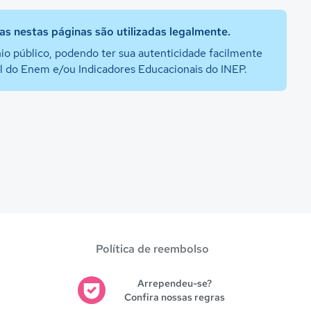
s nestas páginas são utilizadas legalmente.
io público, podendo ter sua autenticidade facilmente
al do Enem e/ou Indicadores Educacionais do INEP.
Política de reembolso
Arrependeu-se?
Confira nossas regras