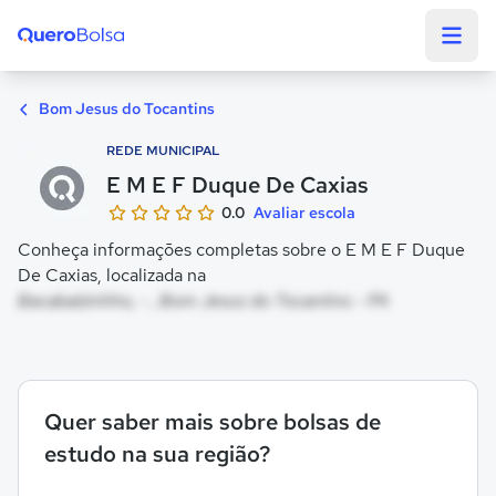
Quero Bolsa
Bom Jesus do Tocantins
REDE MUNICIPAL
E M E F Duque De Caxias
0.0
Avaliar escola
Conheça informações completas sobre o E M E F Duque
De Caxias, localizada na
Bacabalzinhho, - , Bom Jesus do Tocantins - PA
Quer saber mais sobre bolsas de
estudo na sua região?