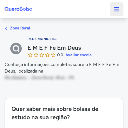
Quero Bolsa
Zona Rural
REDE MUNICIPAL
E M E F Fe Em Deus
0.0
Avaliar escola
Conheça informações completas sobre o E M E F Fe Em
Deus, localizada na
Rio Baiano, - Zona Rural, Afuá - PA
Quer saber mais sobre bolsas de
estudo na sua região?