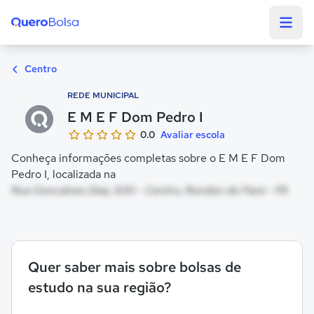
Quero Bolsa
Centro
REDE MUNICIPAL
E M E F Dom Pedro I
0.0
Avaliar escola
Conheça informações completas sobre o E M E F Dom
Pedro I, localizada na
Rua Goncalves Dias, 830 - Centro, Rondon do Pará - PA
Quer saber mais sobre bolsas de
estudo na sua região?