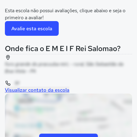
Esta escola não possui avaliações, clique abaixo e seja o
primeiro a avaliar!
Avalie esta escola
Onde fica o E M E I F Rei Salomao?
furo grande do pracuuba miri, - rural, São Sebastião da
Boa Vista - PA
91
Visualizar contato da escola