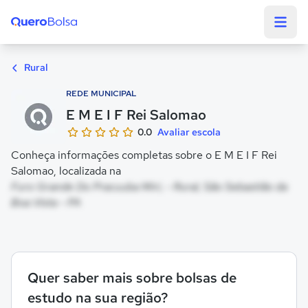
Quero Bolsa
Rural
REDE MUNICIPAL
E M E I F Rei Salomao
0.0
Avaliar escola
Conheça informações completas sobre o E M E I F Rei
Salomao, localizada na
Furo Grande Do Pracuuba Miri, - Rural, São Sebastião da
Boa Vista - PA
Quer saber mais sobre bolsas de
estudo na sua região?