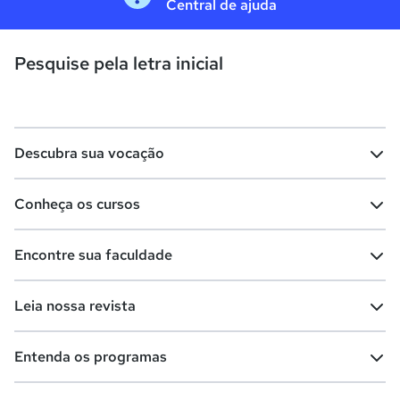
Central de ajuda
Pesquise pela letra inicial
Descubra sua vocação
Conheça os cursos
Teste vocacional
Lista de profissões
Encontre sua faculdade
Salários na sua região
Lista de cursos
Cursos de graduação
Leia nossa revista
Cursos de pós-graduação
Cursos livres
Lista de faculdades
Faculdades na sua cidade
Entenda os programas
Cursos técnicos
Cursos a distância (EaD)
Comunidade Quero
Vestibular e Enem
Dicas e curiosidades