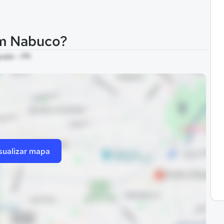
im Nabuco?
uaia - PA
sualizar mapa