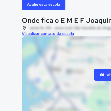
Avalie esta escola
Onde fica o E M E F Joaqu
santa fe, SN - zona rural, São Geraldo do Arag
Visualizar contato da escola
Vi