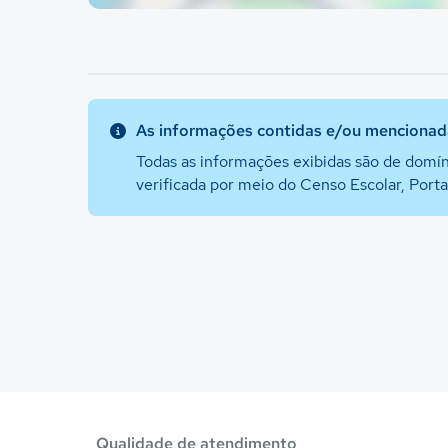
As informações contidas e/ou mencionada
Todas as informações exibidas são de domín
verificada por meio do Censo Escolar, Port
Qualidade de atendimento