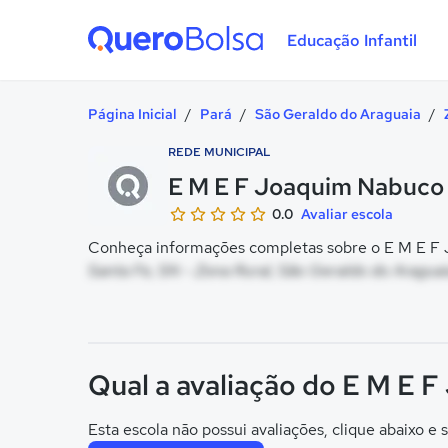
Educação Infantil
Quero Bolsa
Página Inicial
/
Pará
/
São Geraldo do Araguaia
/
REDE MUNICIPAL
E M E F Joaquim Nabuco
0.0
Avaliar escola
Conheça informações completas sobre o E M E F 
Santa Fe, SN - Zona Rural, São Geraldo do Araguai
Qual a avaliação do E M E 
Esta escola não possui avaliações, clique abaixo e s