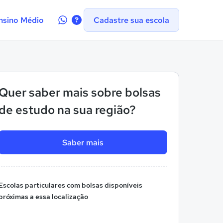
Contate-
nsino Médio
Cadastre sua escola
nos
no
WhatsApp
Quer saber mais sobre bolsas
de estudo na sua região?
Saber mais
Escolas particulares com bolsas disponíveis
próximas a essa localização