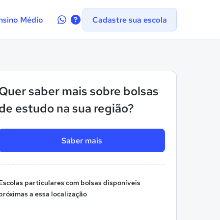
Contate-
nsino Médio
Cadastre sua escola
nos
no
WhatsApp
Quer saber mais sobre bolsas
de estudo na sua região?
Saber mais
Escolas particulares com bolsas disponíveis
próximas a essa localização