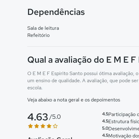
Dependências
Sala de leitura
Refeitório
Qual a avaliação do E M E F
O E M E F Espirito Santo possui ótima avaliação, o
um ensino de qualidade. A avaliação, que pode ser c
escola.
Veja abaixo a nota geral e os depoimentos
4.63
4.5
Participação
/5.0
4.5
Estrutura físi
5.0
Desenvolvime
4.5
Motivação do