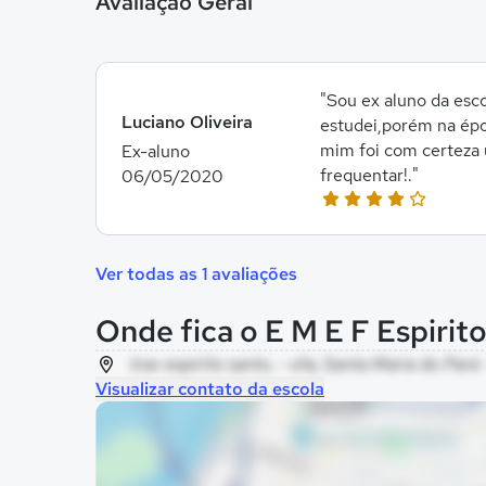
Avaliação Geral
"Sou ex aluno da esc
Luciano Oliveira
estudei,porém na épo
mim foi com certeza 
Ex-aluno
frequentar!."
06/05/2020
Ver todas as 1 avaliações
Onde fica o E M E F Espirit
trav espirito santo, - vila, Santa Maria do Pará
Visualizar contato da escola