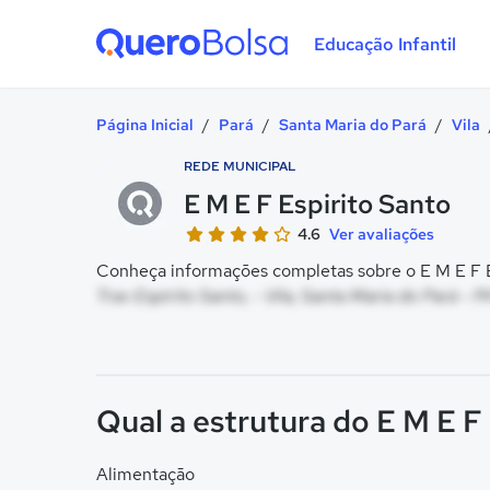
Educação Infantil
Quero Bolsa
Página Inicial
/
Pará
/
Santa Maria do Pará
/
Vila
REDE MUNICIPAL
E M E F Espirito Santo
4.6
Ver avaliações
Conheça informações completas sobre o E M E F Es
Trav Espirito Santo, - Vila, Santa Maria do Pará - P
Qual a estrutura do E M E F
Alimentação