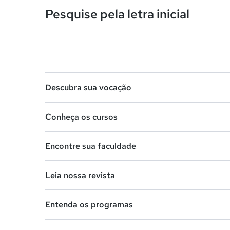
Pesquise pela letra inicial
Descubra sua vocação
Conheça os cursos
Teste vocacional
Encontre sua faculdade
Lista de profissões
Lista de cursos
Salários na sua região
Leia nossa revista
Cursos de graduação
Lista de faculdades
Cursos de pós-graduação
Entenda os programas
Faculdades na sua cidade
Vestibular e Enem
Cursos livres
Comunidade Quero